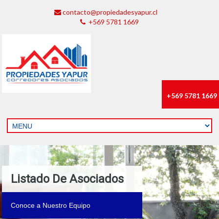
contacto@propiedadesyapur.cl
+569 5781 1669
+569 5781 1669
Listado De Asociados
Conoce a Nuestro Equipo