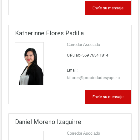
Envíe su mensaje
Katherinne Flores Padilla
Corredor Asociado
Celular:+569 7654 1814
Email:
kflores@propiedadesyapur.cl
Envíe su mensaje
Daniel Moreno Izaguirre
Corredor Asociado