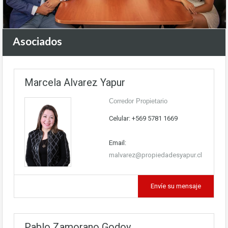
Asociados
Marcela Alvarez Yapur
Corredor Propietario
Celular: +569 5781 1669
Email:
malvarez@propiedadesyapur.cl
Envíe su mensaje
Pablo Zamorano Godoy