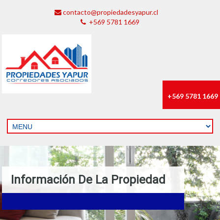
contacto@propiedadesyapur.cl
+569 5781 1669
+569 5781 1669
Información De La Propiedad