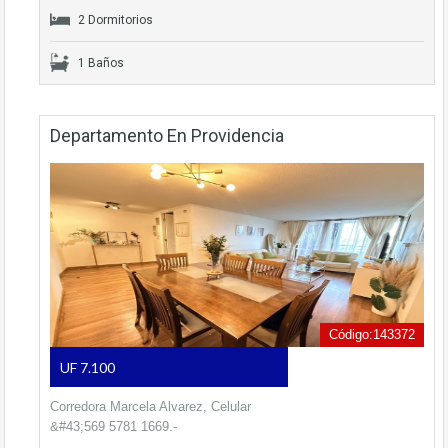
2 Dormitorios
1 Baños
Departamento En Providencia
Código:143372
UF 7.100
Corredora Marcela Alvarez, Celular
&#43;569 5781 1669.-