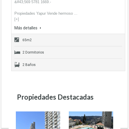
&#43;569 5781 1669.-
Propiedades Yapur Vende hermoso ...
[+]
Más detalles
65m2
2 Dormitorios
2 Baños
Propiedades Destacadas