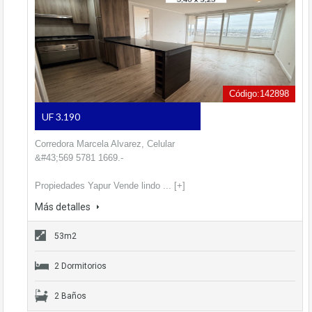
Código:142898
UF 3.190
Corredora Marcela Alvarez, Celular
&#43;569 5781 1669.-
Propiedades Yapur Vende lindo ... [+]
Más detalles
53m2
2 Dormitorios
2 Baños