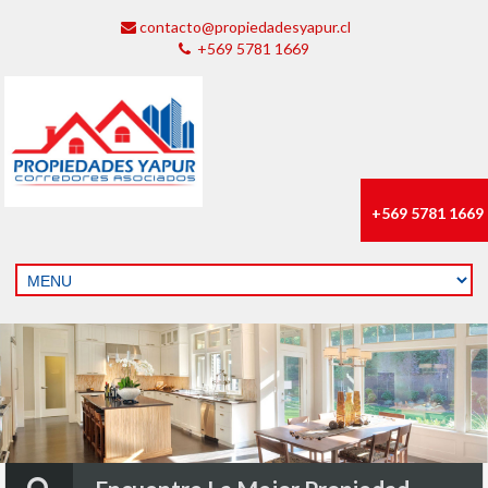
contacto@propiedadesyapur.cl
+569 5781 1669
+569 5781 1669