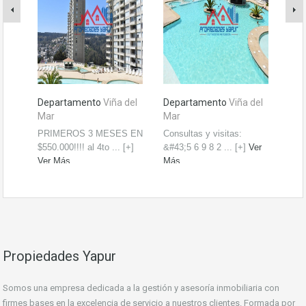
Departamento
Viña del
Departamento
Viña del
Dep
Mar
Mar
Mig
PRIMEROS 3 MESES EN
Consultas y visitas:
Coor
$550.000!!!! al 4to ... [+]
&#43;5 6 9 8 2 ... [+]
Ver
Garr
Ver Más
Más
... [
$ 550.000
$ 550.000
UF
Propiedades Yapur
Somos una empresa dedicada a la gestión y asesoría inmobiliaria con
firmes bases en la excelencia de servicio a nuestros clientes. Formada por