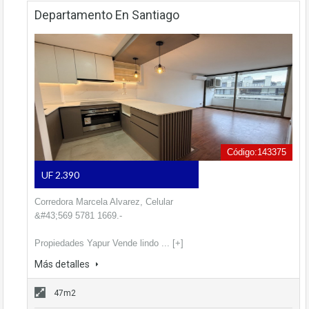
Departamento En Santiago
Código:143375
UF 2.390
Corredora Marcela Alvarez, Celular
&#43;569 5781 1669.-
Propiedades Yapur Vende lindo ... [+]
Más detalles
47m2