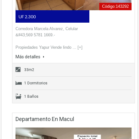
Código:143292
UF 2.300
Corredora Marcela Alvarez, Celular
&#43;569 5781 1669.-
Propiedades Yapur Vende lindo ... [+]
Más detalles
33m2
1 Dormitorios
1 Baños
Departamento En Macul