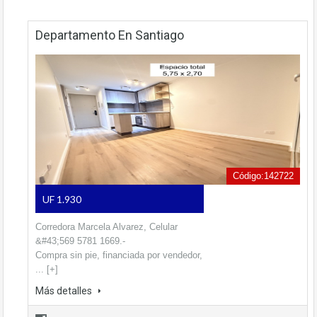
Departamento En Santiago
Código:142722
UF 1.930
Corredora Marcela Alvarez, Celular
&#43;569 5781 1669.-
Compra sin pie, financiada por vendedor,
... [+]
Más detalles